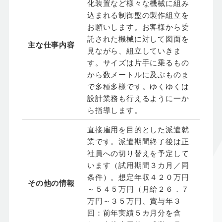
化装置など様々な機械に組み
込まれる制御盤の製作組立を
お願いします。お客様から委
託された機械に対して図面を
主な仕事内容
見ながら、組立していきま
す。サイズは片手に乗るもの
から数メートルに及ぶものま
で多種多様です。ゆくゆくは
設計業務も行えるように一か
ら指導します。
直接雇用を目的とした派遣就
業です。派遣期間終了後は正
社員への切り替えを予定して
います（試用期間３カ月／同
条件）。想定年収４２０万円
その他の情報
～５４５万円（月給２６．７
万円～３５万円、賞与年３
回：前年実績５カ月分を含