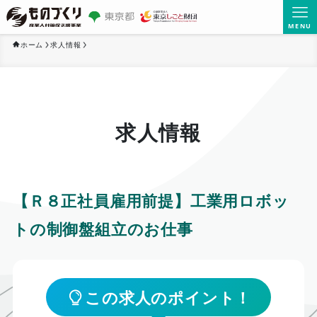
MENU
ホーム
求人情報
求人情報
【Ｒ８正社員雇用前提】工業用ロボッ
トの制御盤組立のお仕事
この求人のポイント！