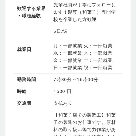
先輩社員が丁寧にフォローし
歓迎する業界
ます！製菓（和菓子）専門学
・職種経験
校を卒業した方歓迎
5日/週
月：一部就業 火：一部就業
就業日
水：一部就業 木：一部就業
金：一部就業 土：一部就業
日：一部就業 祝：一部就業
勤務時間
7時30分～16時00分
時給
1600 円
交通費
支払あり
【和菓子店での製造工】和菓
子の製造のお仕事です。原材
料の取り扱い等で力作業があ