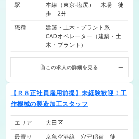
23区西エリア（練馬区、中野区、杉並区）
駅
本線（東京-塩尻） 木場 徒
23区北エリア（豊島区、北区、板橋区）
歩 2分
市部エリア（八王子市、立川市、武蔵野
職種
建築・土木・プラント系
市、調布市、町田市…他）
CADオペレーター（建築・土
木・プラント）
この求人の詳細を見る
【Ｒ８正社員雇用前提】未経験歓迎！工
作機械の製造加工スタッフ
エリア
大田区
最寄り
京急空港線 穴守稲荷 徒