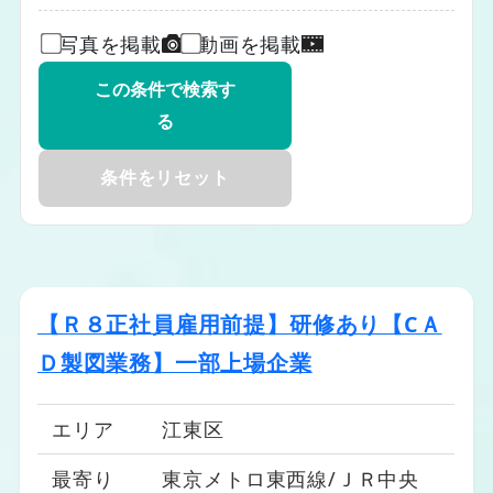
写真を掲載
動画を掲載
メカトロニクス・エレクトロニクス系
この条件で検索す
る
建築・土木・プラント系
製造・物流・軽作業系
条件をリセット
都心エリア（中央区、新宿区、渋谷区、千
【Ｒ８正社員雇用前提】研修あり【CＡ
代田区、港区、文京区）
23区東エリア（墨田区、江東区、足立区、
Ｄ製図業務】一部上場企業
葛飾区、江戸川区、台東区、荒川区）
23区南エリア（品川区、目黒区、大田区、
エリア
江東区
世田谷区）
最寄り
東京メトロ東西線/ＪＲ中央