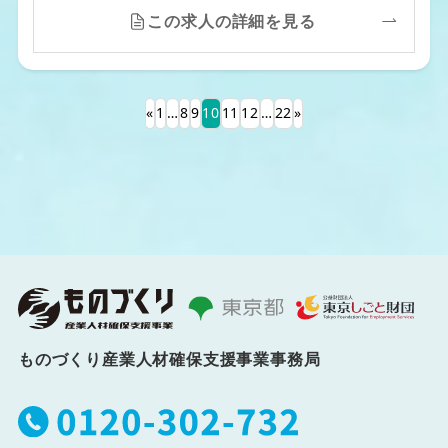
この求人の詳細を見る
«
1
…
8
9
10
11
12
…
22
»
ものづくり産業人材確保支援事業事務局