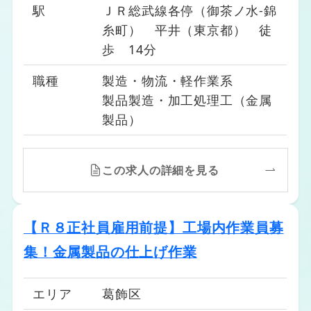
23区西エリア（練馬区、中野区、杉並区）
駅
ＪＲ総武線各停（御茶ノ水-錦
23区北エリア（豊島区、北区、板橋区）
糸町） 平井（東京都） 徒
市部エリア（八王子市、立川市、武蔵野
歩 14分
市、調布市、町田市…他）
職種
製造・物流・軽作業系
製品製造・加工処理工（金属
製品）
この求人の詳細を見る
【Ｒ８正社員雇用前提】工場内作業員募
集！金属製品の仕上げ作業
エリア
葛飾区