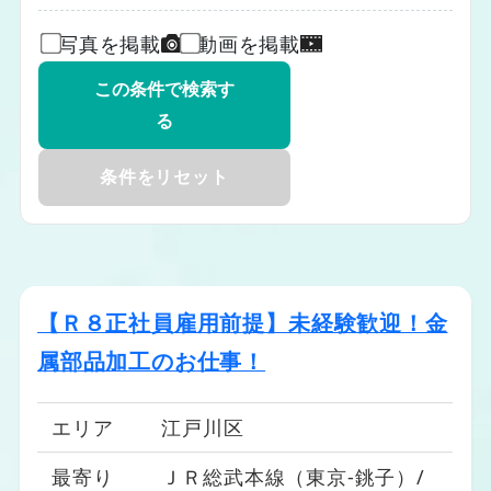
写真を掲載
動画を掲載
メカトロニクス・エレクトロニクス系
この条件で検索す
る
建築・土木・プラント系
製造・物流・軽作業系
条件をリセット
都心エリア（中央区、新宿区、渋谷区、千
【Ｒ８正社員雇用前提】未経験歓迎！金
代田区、港区、文京区）
23区東エリア（墨田区、江東区、足立区、
属部品加工のお仕事！
葛飾区、江戸川区、台東区、荒川区）
23区南エリア（品川区、目黒区、大田区、
エリア
江戸川区
世田谷区）
最寄り
ＪＲ総武本線（東京-銚子）/