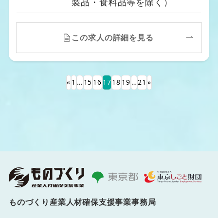
製品・食料品等を除く）
この求人の詳細を見る
«
1
…
15
16
17
18
19
…
21
»
ものづくり産業人材確保支援事業事務局